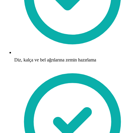
Diz, kalça ve bel ağrılarına zemin hazırlama